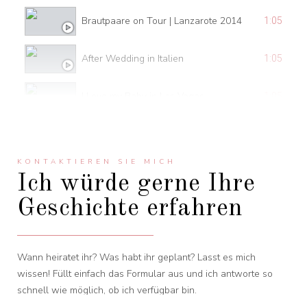
Brautpaare on Tour | Lanzarote 2014
1:05
After Wedding in Italien
1:05
I Love my Baby in Las Vegas
1:05
Q.AGE - Rock with me
1:05
KONTAKTIEREN SIE MICH
Brautpaare on Tour | Lanzarote 2011
1:05
Ich würde gerne Ihre
Geschichte erfahren
Wedding in Thailand
1:05
Wedding
1:05
Wann heiratet ihr? Was habt ihr geplant? Lasst es mich
wissen! Füllt einfach das Formular aus und ich antworte so
Brautpaare on Tour | Lanzarote 2016
1:05
schnell wie möglich, ob ich verfügbar bin.